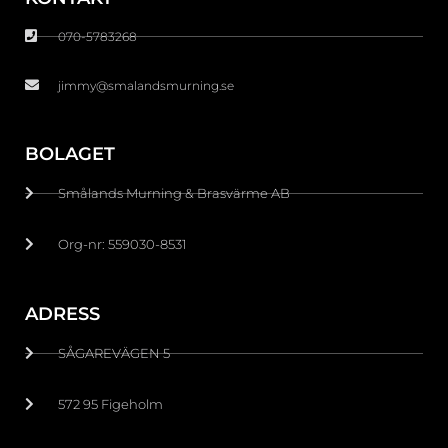
070-5783268
jimmy@smalandsmurning.se
BOLAGET
Smålands Murning & Brasvärme AB
Org-nr: 559030-8531
ADRESS
SÅGAREVÄGEN 5
572 95 Figeholm